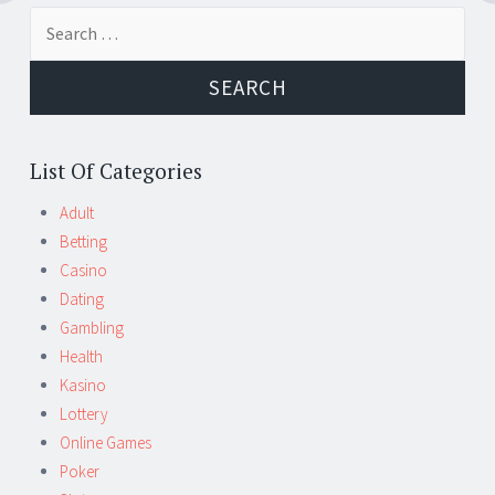
Search
for:
List Of Categories
Adult
Betting
Casino
Dating
Gambling
Health
Kasino
Lottery
Online Games
Poker