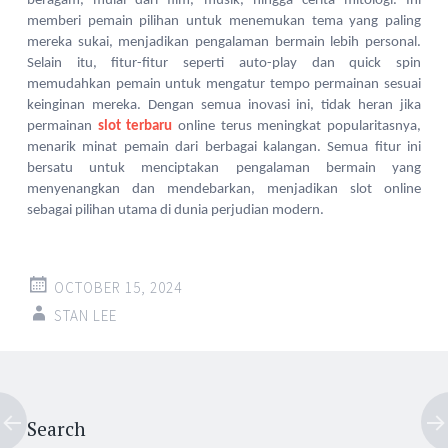
beragam, mulai dari film, musik, hingga cerita mitologi. Ini
memberi pemain pilihan untuk menemukan tema yang paling
mereka sukai, menjadikan pengalaman bermain lebih personal.
Selain itu, fitur-fitur seperti auto-play dan quick spin
memudahkan pemain untuk mengatur tempo permainan sesuai
keinginan mereka. Dengan semua inovasi ini, tidak heran jika
permainan
slot terbaru
online terus meningkat popularitasnya,
menarik minat pemain dari berbagai kalangan. Semua fitur ini
bersatu untuk menciptakan pengalaman bermain yang
menyenangkan dan mendebarkan, menjadikan slot online
sebagai pilihan utama di dunia perjudian modern.
OCTOBER 15, 2024
STAN LEE
Post
←
→
navigation
Search