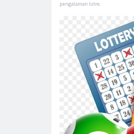
pengalaman lotre.