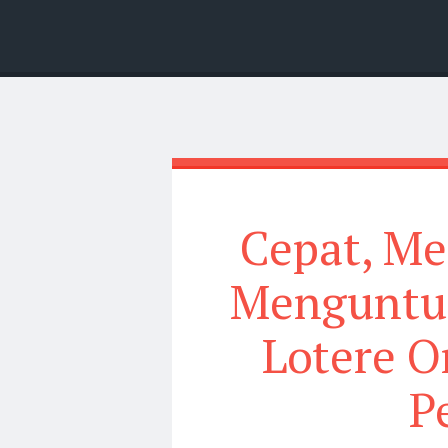
Menu
Search
Cepat, M
Menguntu
Lotere 
P