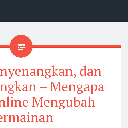
enyenangkan, dan
ngkan – Mengapa
Online Mengubah
ermainan