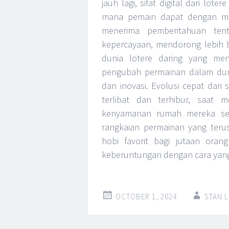
jauh lagi, sifat digital dari lot
mana pemain dapat dengan mud
menerima pemberitahuan ten
kepercayaan, mendorong lebih ba
dunia lotere daring yang mena
pengubah permainan dalam duni
dan inovasi. Evolusi cepat dari
terlibat dan terhibur, saat 
kenyamanan rumah mereka send
rangkaian permainan yang teru
hobi favorit bagi jutaan ora
keberuntungan dengan cara yang t
OCTOBER 1, 2024
STAN L