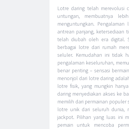
Lotre daring telah merevolusi 
untungan, membuatnya lebih
menguntungkan. Pengalaman lot
antrean panjang, ketersediaan t
telah diubah oleh era digital
berbagai lotre dari rumah mere
seluler. Kemudahan ini tidak
pengalaman keseluruhan, memun
benar penting – sensasi bermai
menonjol dari lotre daring adalah
lotre fisik, yang mungkin hany
daring menyediakan akses ke ban
memilih dari permainan populer s
lotre unik dari seluruh duni
jackpot. Pilihan yang luas in
pemain untuk mencoba perm