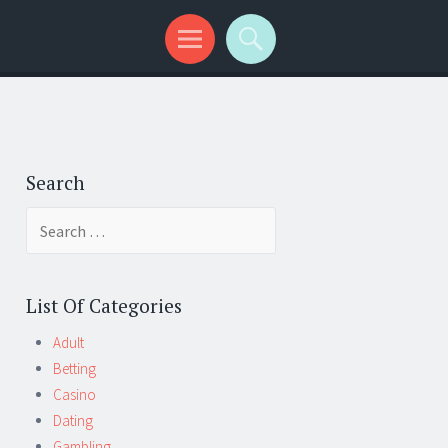
Search
Search
for:
List Of Categories
Adult
Betting
Casino
Dating
Gambling