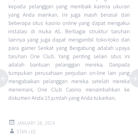
kepada pelanggan yang membaik karena ukuran
yang Anda mainkan. Ini juga masih berasal dari
beberapa situs kasino online yang dapat mengakui
instalasi di muka AS. Berbagai struktur taruhan
lainnya yang juga dapat mengambil toko-toko dari
para gamer Serikat yang Bergabung adalah upaya
taruhan One Club. Yang penting selain situs ini
adalah bantuan pelanggan mereka. Daripada
tumpukan perusahaan perjudian on-line lain yang
mengabaikan pelanggan mereka setelah mereka
menemani, One Club Casino menambahkan ke
dokumen Anda 15 jumlah yang Anda tukarkan.
JANUARY 28, 2019
STAN LEE