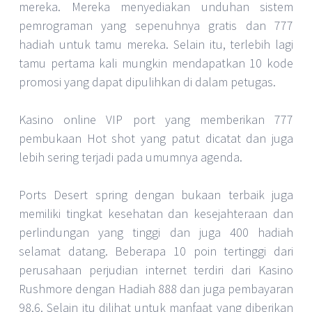
mereka. Mereka menyediakan unduhan sistem
pemrograman yang sepenuhnya gratis dan 777
hadiah untuk tamu mereka. Selain itu, terlebih lagi
tamu pertama kali mungkin mendapatkan 10 kode
promosi yang dapat dipulihkan di dalam petugas.
Kasino online VIP port yang memberikan 777
pembukaan Hot shot yang patut dicatat dan juga
lebih sering terjadi pada umumnya agenda.
Ports Desert spring dengan bukaan terbaik juga
memiliki tingkat kesehatan dan kesejahteraan dan
perlindungan yang tinggi dan juga 400 hadiah
selamat datang. Beberapa 10 poin tertinggi dari
perusahaan perjudian internet terdiri dari Kasino
Rushmore dengan Hadiah 888 dan juga pembayaran
98,6. Selain itu dilihat untuk manfaat yang diberikan