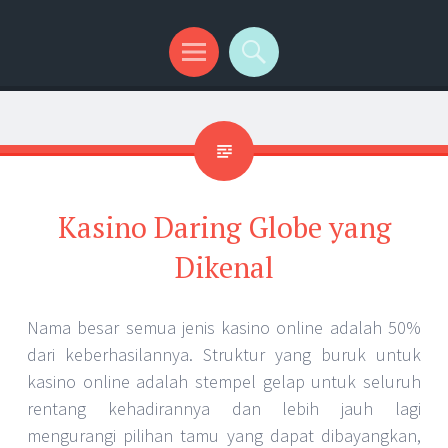
Menu
Search
Kasino Daring Globe yang
Dikenal
Nama besar semua jenis kasino online adalah 50%
dari keberhasilannya. Struktur yang buruk untuk
kasino online adalah stempel gelap untuk seluruh
rentang kehadirannya dan lebih jauh lagi
mengurangi pilihan tamu yang dapat dibayangkan,