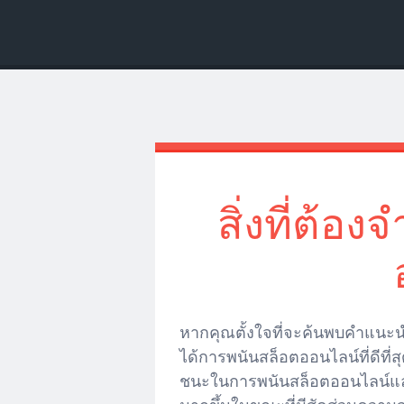
Menu
Search
สิ่งที่ต้อง
หากคุณตั้งใจที่จะค้นพบคำแนะนำเ
ได้การพนันสล็อตออนไลน์ที่ดีที่
ชนะในการพนันสล็อตออนไลน์และย