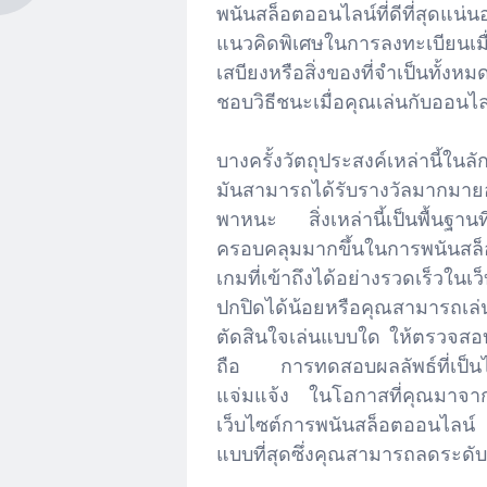
พนันสล็อตออนไลน์ที่ดีที่สุดแ
แนวคิดพิเศษในการลงทะเบียนเม
เสบียงหรือสิ่งของที่จำเป็นทั
ชอบวิธีชนะเมื่อคุณเล่นกับออนไ
บางครั้งวัตถุประสงค์เหล่านี้ใ
มันสามารถได้รับรางวัลมากมายอ
พาหนะ สิ่งเหล่านี้เป็นพื้นฐาน
ครอบคลุมมากขึ้นในการพนันส
เกมที่เข้าถึงได้อย่างรวดเร็วในเ
ปกปิดได้น้อยหรือคุณสามารถเ
ตัดสินใจเล่นแบบใด ให้ตรวจสอบระ
ถือ การทดสอบผลลัพธ์ที่เป็นไป
แจ่มแจ้ง ในโอกาสที่คุณมาจา
เว็บไซต์การพนันสล็อตออนไลน์ 
แบบที่สุดซึ่งคุณสามารถลดระดั