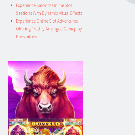
Experience Smooth Online Slot
Sessions With Dynamic Visual Effects
Experience Online Slot Adventures
Offering Freshly Arranged Gameplay
Possibilities