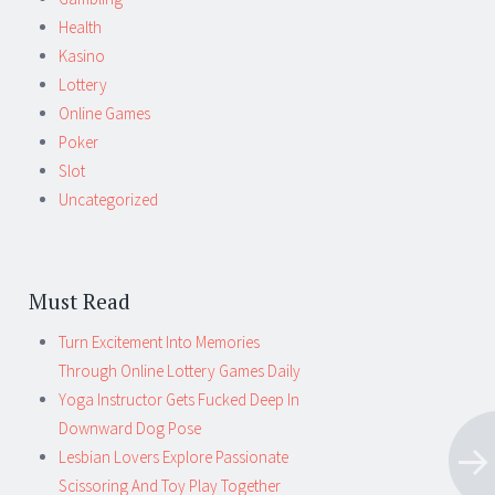
Health
Kasino
Lottery
Online Games
Poker
Slot
Uncategorized
Must Read
Turn Excitement Into Memories
Through Online Lottery Games Daily
Yoga Instructor Gets Fucked Deep In
Downward Dog Pose
Lesbian Lovers Explore Passionate
Scissoring And Toy Play Together